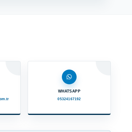
WHATSAPP
om.tr
05324167192