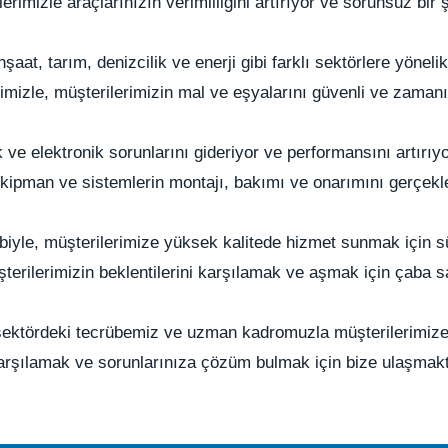
lerimizle araçlarınızın verimliliğini artırıyor ve sorunsuz bir
nşaat, tarım, denizcilik ve enerji gibi farklı sektörlere yönel
mizle, müşterilerimizin mal ve eşyalarını güvenli ve zaman
ve elektronik sorunlarını gideriyor ve performansını artırıyo
ekipman ve sistemlerin montajı, bakımı ve onarımını gerçekle
iyle, müşterilerimize yüksek kalitede hizmet sunmak için sür
üşterilerimizin beklentilerini karşılamak ve aşmak için çaba s
ktördeki tecrübemiz ve uzman kadromuzla müşterilerimize güv
arşılamak ve sorunlarınıza çözüm bulmak için bize ulaşmak