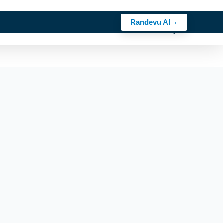
Randevu Al
z
Sektörler
Rehber
Kariyer
Bosch Ürünler
İletişim