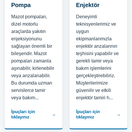
Pompa
Enjektör
Mazot pompaları,
Deneyimli
dizel motorlu
teknisyenlerimiz ve
araçlarda yakıtın
uygun
enjeksiyonunu
ekipmanlarımızla
sağlayan önemli bir
enjektör arızalarının
bileşendir. Mazot
teşhisini yapabilir ve
pompaları zamanla
gerekli tamir veya
aşınabilir, kirlenebilir
bakım işlemlerini
veya arızalanabilir.
gerçekleştirebiliriz.
Bu durumda uzman
Müşterilerimize
servislerce tamir
güvenilir ve etkili
veya bakım...
enjektör tamiri h...
İpuçları için
İpuçları için
→
→
tıklayınız
tıklayınız